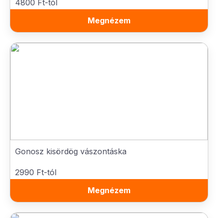
4800 Ft-tól
Megnézem
Gonosz kisördög vászontáska
2990 Ft-tól
Megnézem