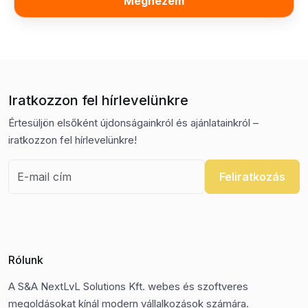
Megnézem
Iratkozzon fel hírlevelünkre
Értesüljön elsőként újdonságainkról és ajánlatainkról –
iratkozzon fel hírlevelünkre!
Feliratkozás
Rólunk
A S&A NextLvL Solutions Kft. webes és szoftveres
megoldásokat kínál modern vállalkozások számára.