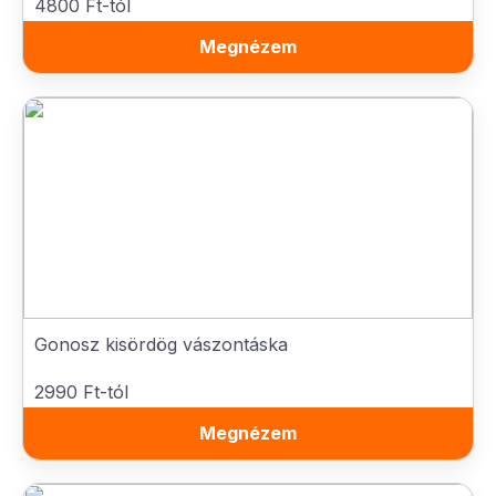
4800 Ft-tól
Megnézem
Gonosz kisördög vászontáska
2990 Ft-tól
Megnézem