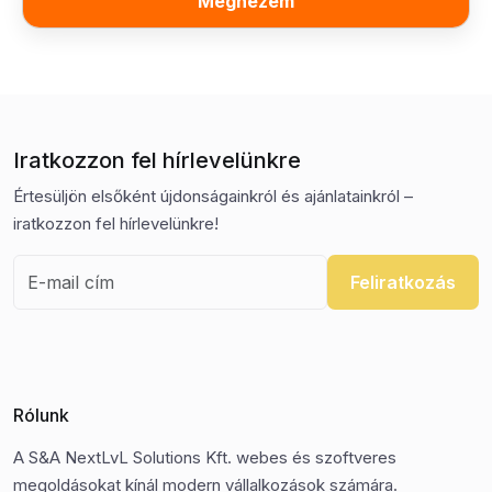
Megnézem
Iratkozzon fel hírlevelünkre
Értesüljön elsőként újdonságainkról és ajánlatainkról –
iratkozzon fel hírlevelünkre!
Feliratkozás
Rólunk
A S&A NextLvL Solutions Kft. webes és szoftveres
megoldásokat kínál modern vállalkozások számára.