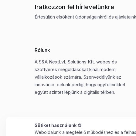
Iratkozzon fel hírlevelünkre
Értesüljön elsőként újdonságainkról és ajánlatainkr
Rólunk
A S&A NextLvL Solutions Kft. webes és
szoftveres megoldásokat kínál modern
vállalkozások számára. Szenvedélyünk az
innováció, célunk pedig, hogy ügyfeleinkkel
együtt szintet lépjünk a digitális térben.
Sütiket használunk 🍪
Weboldalunk a megfelelő működéshez és a felhaszn
©2025 Minden jog fenntartva. S&A NextLvL Solutions