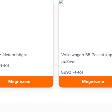
az életem bögre
Volkswagen B5 Passat kap
pulóver
t-tól
8990 Ft-tól
Megnézem
Megnézem