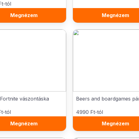
t-tól
Megnézem
Megnézem
Fortnite vászontáska
Beers and boardgames pá
t-tól
4990 Ft-tól
Megnézem
Megnézem