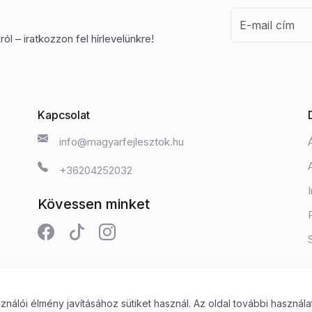
ól – iratkozzon fel hírlevelünkre!
Kapcsolat
info@magyarfejlesztok.hu
+36204252032
Kövessen minket
álói élmény javításához sütiket használ. Az oldal további használa
 Kft.