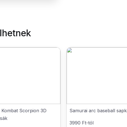
elhetnek
l Kombat Scorpion 3D
Samurai arc baseball sapk
zsák
3990 Ft-tól