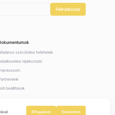
Feliratkozás
Dokumentumok
Általános szerződési feltételek
Adatkezelési tájékoztató
Impresszum
Partnereink
Süti beállítások
tával
Elfogadom
Elutasítom