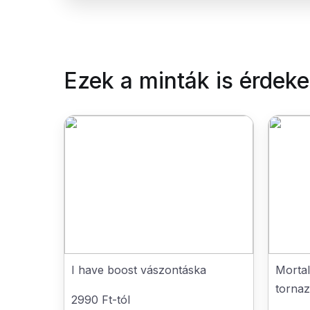
Ezek a minták is érdek
I have boost vászontáska
Morta
torna
2990 Ft-tól