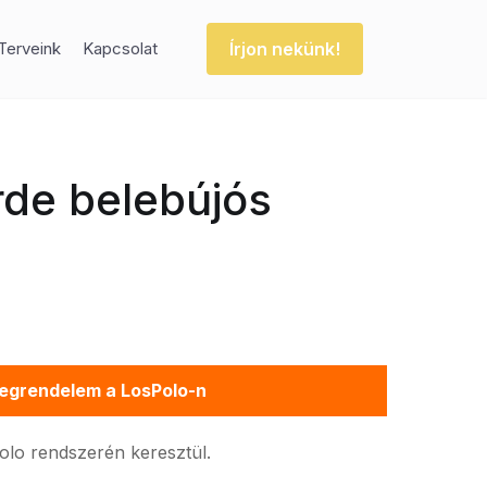
Írjon nekünk!
Terveink
Kapcsolat
rde belebújós
egrendelem a LosPolo-n
Polo rendszerén keresztül.