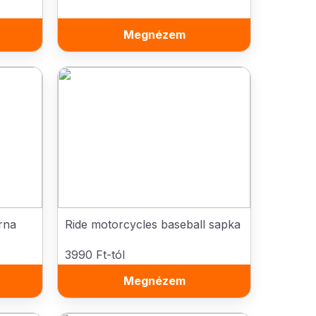
Megnézem
rna
Ride motorcycles baseball sapka
3990 Ft-tól
Megnézem