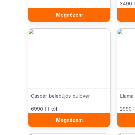
3490 F
Megnézem
Casper belebújós pulóver
Llama 
6990 Ft-tól
2990 F
Megnézem