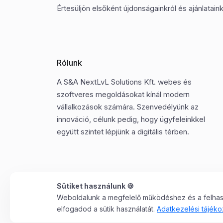
Értesüljön elsőként újdonságainkról és ajánlatainkr
Rólunk
A S&A NextLvL Solutions Kft. webes és
szoftveres megoldásokat kínál modern
vállalkozások számára. Szenvedélyünk az
innováció, célunk pedig, hogy ügyfeleinkkel
együtt szintet lépjünk a digitális térben.
Sütiket használunk 🍪
Weboldalunk a megfelelő működéshez és a felhaszn
©2025 Minden jog fenntartva. S&A NextLvL Solutions
elfogadod a sütik használatát.
Adatkezelési tájéko