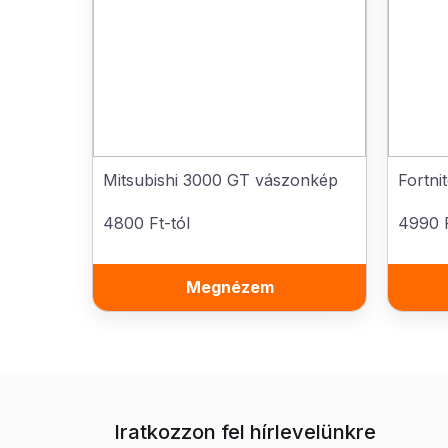
Mitsubishi 3000 GT vászonkép
Fortni
4800 Ft-tól
4990 F
Megnézem
Iratkozzon fel hírlevelünkre