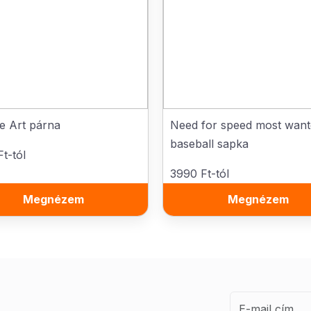
te Art párna
Need for speed most wan
baseball sapka
t-tól
3990 Ft-tól
Megnézem
Megnézem