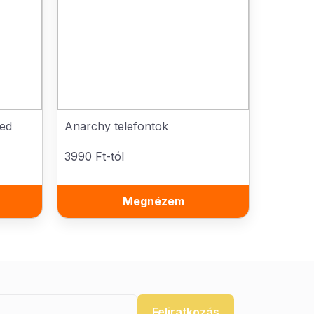
ted
Anarchy telefontok
3990 Ft-tól
Megnézem
Feliratkozás