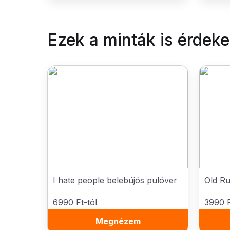
Ezek a minták is érdek
I hate people belebújós pulóver
Old Ru
6990 Ft-tól
3990 F
Megnézem