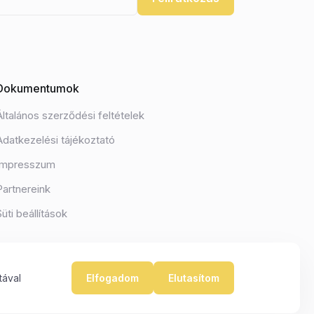
Dokumentumok
Általános szerződési feltételek
Adatkezelési tájékoztató
Impresszum
Partnereink
Süti beállítások
tával
Elfogadom
Elutasítom