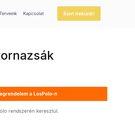
Írjon nekünk!
Terveink
Kapcsolat
tornazsák
egrendelem a LosPolo-n
Polo rendszerén keresztül.