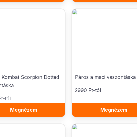
l Kombat Scorpion Dotted
Páros a maci vászontáska
ntáska
2990 Ft-tól
t-tól
Megnézem
Megnézem