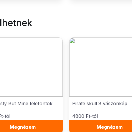
elhetnek
sty But Mine telefontok
Pirate skull 8 vászonkép
t-tól
4800 Ft-tól
Megnézem
Megnézem