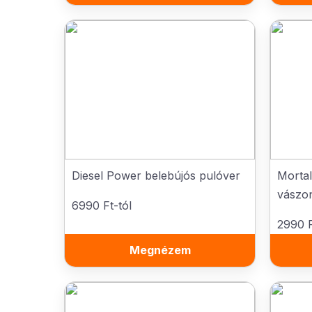
Diesel Power belebújós pulóver
Morta
vászo
6990 Ft-tól
2990 F
Megnézem