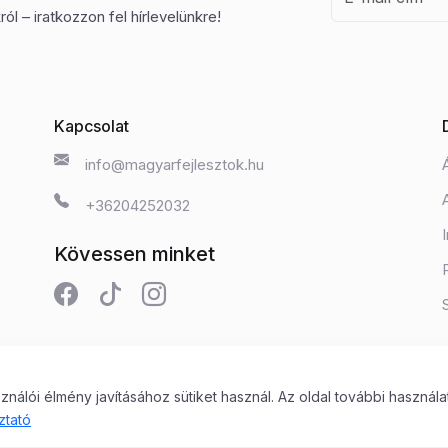
ól – iratkozzon fel hírlevelünkre!
Kapcsolat
info@magyarfejlesztok.hu
+36204252032
Kövessen minket
álói élmény javításához sütiket használ. Az oldal további használa
 Kft.
ztató