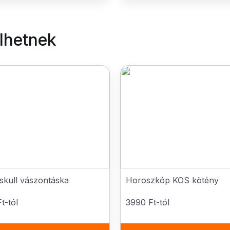
elhetnek
 skull vászontáska
Horoszkóp KOS kötény
t-tól
3990 Ft-tól