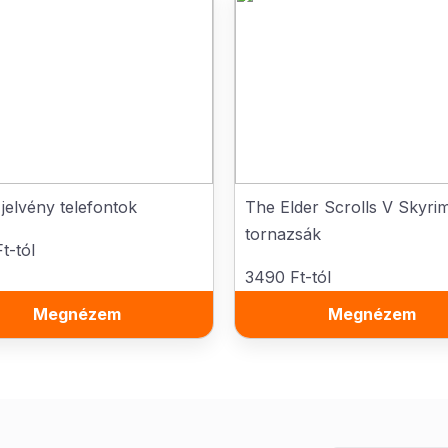
elvény telefontok
The Elder Scrolls V Skyri
tornazsák
t-tól
3490 Ft-tól
Megnézem
Megnézem