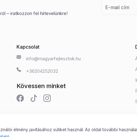
ól – iratkozzon fel hírlevelünkre!
Kapcsolat
info@magyarfejlesztok.hu
+36204252032
Kövessen minket
álói élmény javításához sütiket használ. Az oldal további használa
 Kft.
ztató