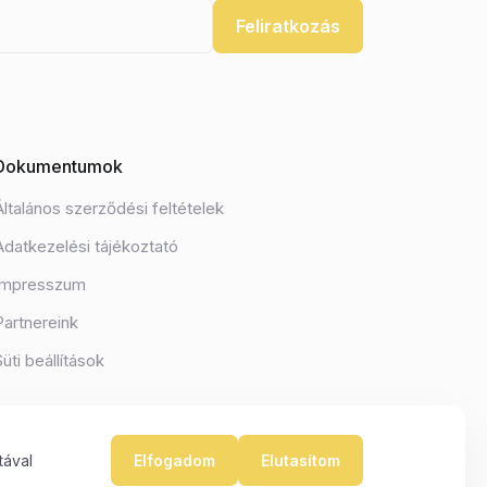
Feliratkozás
Dokumentumok
Általános szerződési feltételek
Adatkezelési tájékoztató
Impresszum
Partnereink
Süti beállítások
tával
Elfogadom
Elutasítom