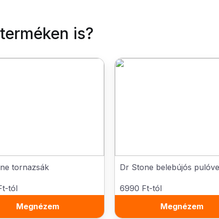
 terméken is?
ne tornazsák
Dr Stone belebújós pulóve
t-tól
6990 Ft-tól
Megnézem
Megnézem