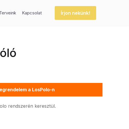
Írjon nekünk!
Terveink
Kapcsolat
óló
egrendelem a LosPolo-n
Polo rendszerén keresztül.