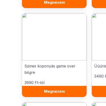
Megnézem
Szines koponyás game over
Úúúris
bögre
3490 F
3990 Ft-tól
Megnézem