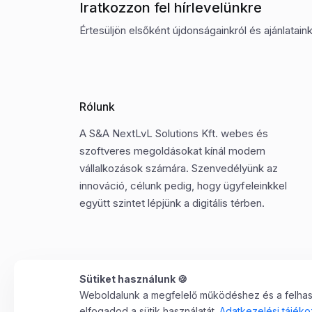
Iratkozzon fel hírlevelünkre
Értesüljön elsőként újdonságainkról és ajánlatainkr
Rólunk
A S&A NextLvL Solutions Kft. webes és
szoftveres megoldásokat kínál modern
vállalkozások számára. Szenvedélyünk az
innováció, célunk pedig, hogy ügyfeleinkkel
együtt szintet lépjünk a digitális térben.
Sütiket használunk 🍪
Weboldalunk a megfelelő működéshez és a felhaszn
©2025 Minden jog fenntartva. S&A NextLvL Solutions
elfogadod a sütik használatát.
Adatkezelési tájéko