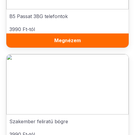
B5 Passat 3BG telefontok
3990 Ft-tól
Megnézem
Szakember feliratú bögre
3990 Ft-tól