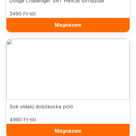
Dodge Challenger SRT Hellcat tornazsák
3490 Ft-tól
Megnézem
Sok oldalú dobókocka póló
4990 Ft-tól
Megnézem