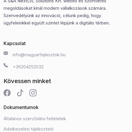
A S&A NextLvL Solutions Kft. webes és szoftveres
megoldásokat kínál modern vállalkozások számára.
Szenvedélyünk az innováció, célunk pedig, hogy
ügyfeleinkkel együtt szintet lépjünk a digitális térben.
Kapcsolat
info@magyarfejlesztok.hu
+36204252032
Kövessen minket
Dokumentumok
Általános szerződési feltételek
Adatkezelési tájékoztató