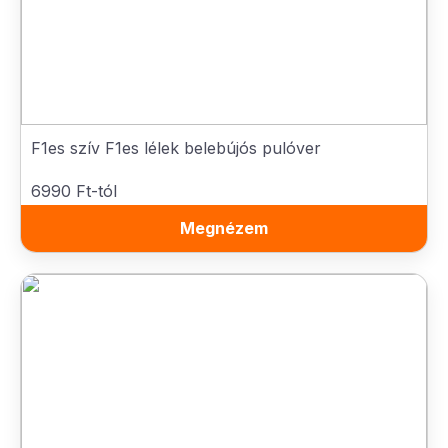
F1es szív F1es lélek belebújós pulóver
6990 Ft-tól
Megnézem