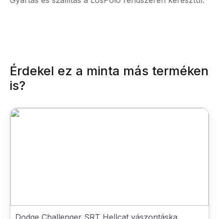
Gyártás és szállítás a LosPolo rendszerén keresztül.
Érdekel ez a minta más terméken
is?
Dodge Challenger SRT Hellcat vászontáska