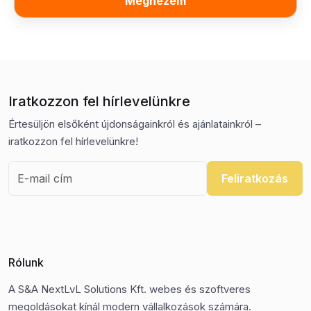
Megnézem
Iratkozzon fel hírlevelünkre
Értesüljön elsőként újdonságainkról és ajánlatainkról –
iratkozzon fel hírlevelünkre!
Feliratkozás
Rólunk
A S&A NextLvL Solutions Kft. webes és szoftveres
megoldásokat kínál modern vállalkozások számára.