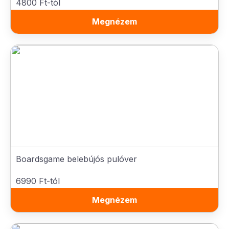
4800 Ft-tól
Megnézem
Boardsgame belebújós pulóver
6990 Ft-tól
Megnézem