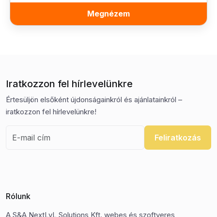
Megnézem
Iratkozzon fel hírlevelünkre
Értesüljön elsőként újdonságainkról és ajánlatainkról –
iratkozzon fel hírlevelünkre!
Feliratkozás
Rólunk
A S&A NextLvL Solutions Kft. webes és szoftveres