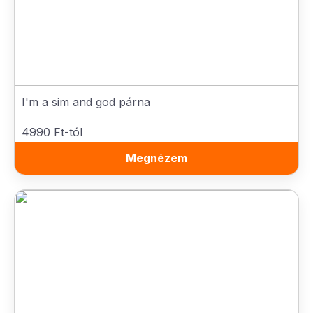
I'm a sim and god párna
4990 Ft-tól
Megnézem