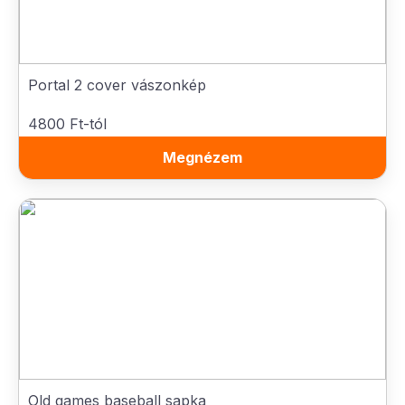
Portal 2 cover vászonkép
4800 Ft-tól
Megnézem
Old games baseball sapka