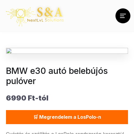
BMW e30 autó belebújós
pulóver
6990 Ft-tól
🛒 Megrendelem a LosPolo-n