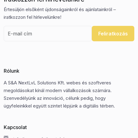
Értesüljön elsőként újdonságainkról és ajánlatainkról –
iratkozzon fel hírlevelünkre!
Feliratkozás
Rólunk
A S&A NextLvL Solutions Kft. webes és szoftveres
megoldásokat kínál modern vállalkozások számára.
Szenvedélyünk az innováció, célunk pedig, hogy
ügyfeleinkkel együtt szintet lépjünk a digitális térben.
Kapcsolat