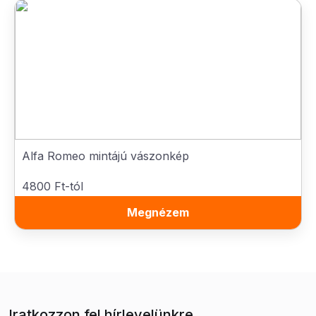
Alfa Romeo mintájú vászonkép
4800 Ft-tól
Megnézem
Iratkozzon fel hírlevelünkre