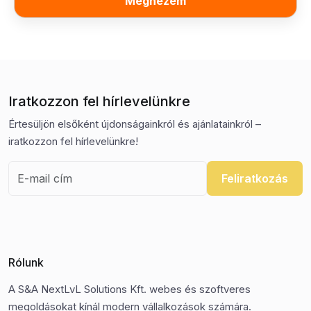
Megnézem
Iratkozzon fel hírlevelünkre
Értesüljön elsőként újdonságainkról és ajánlatainkról –
iratkozzon fel hírlevelünkre!
Feliratkozás
Rólunk
A S&A NextLvL Solutions Kft. webes és szoftveres
megoldásokat kínál modern vállalkozások számára.