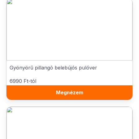
Gyönyörű pillangó belebújós pulóver
6990 Ft-tól
Megnézem