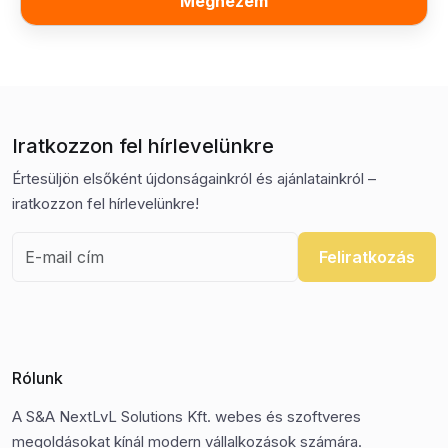
Megnézem
Iratkozzon fel hírlevelünkre
Értesüljön elsőként újdonságainkról és ajánlatainkról –
iratkozzon fel hírlevelünkre!
Feliratkozás
Rólunk
A S&A NextLvL Solutions Kft. webes és szoftveres
megoldásokat kínál modern vállalkozások számára.