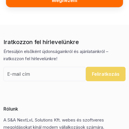
Megnézem
Iratkozzon fel hírlevelünkre
Értesüljön elsőként újdonságainkról és ajánlatainkról –
iratkozzon fel hírlevelünkre!
Feliratkozás
Rólunk
A S&A NextLvL Solutions Kft. webes és szoftveres
megoldásokat kínál modern vállalkozások számára.