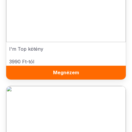
I'm Top kötény
3990 Ft-tól
Megnézem