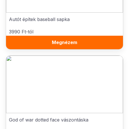
Autót építek baseball sapka
3990 Ft-tól
Megnézem
God of war dotted face vászontáska