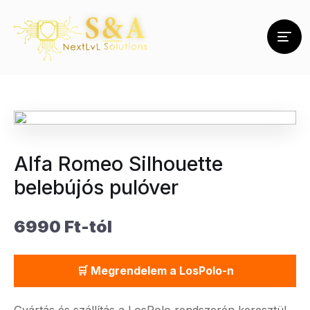
Alfa Romeo Silhouette
belebújós pulóver
6990 Ft-tól
🛒 Megrendelem a LosPolo-n