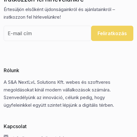
Értesüljön elsőként újdonságainkról és ajánlatainkról –
iratkozzon fel hírlevelünkre!
Feliratkozás
Rólunk
A S&A NextLvL Solutions Kft. webes és szoftveres
megoldásokat kínál modern vállalkozások számára.
Szenvedélyünk az innováció, célunk pedig, hogy
ügyfeleinkkel együtt szintet lépjünk a digitális térben.
Kapcsolat