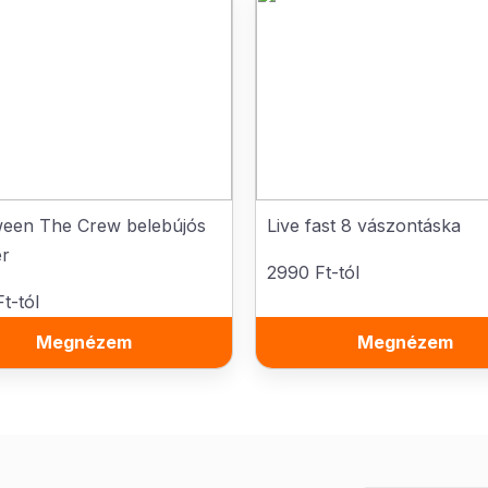
ween The Crew belebújós
Live fast 8 vászontáska
er
2990 Ft-tól
t-tól
Megnézem
Megnézem