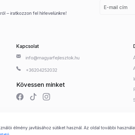
ól – iratkozzon fel hírlevelünkre!
Kapcsolat
info@magyarfejlesztok.hu
+36204252032
Kövessen minket
álói élmény javításához sütiket használ. Az oldal további használa
 Kft.
ztató