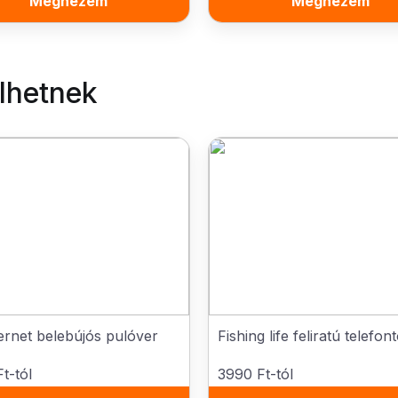
Megnézem
Megnézem
elhetnek
ernet belebújós pulóver
Fishing life feliratú telefon
t-tól
3990 Ft-tól