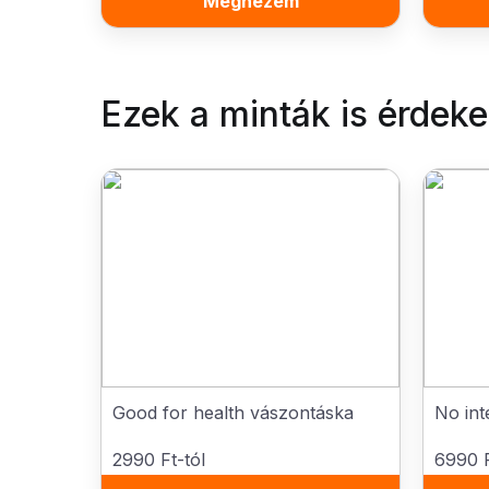
Megnézem
Ezek a minták is érdek
Good for health vászontáska
No int
2990 Ft-tól
6990 F