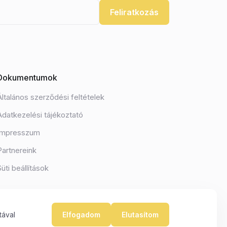
Feliratkozás
Dokumentumok
Általános szerződési feltételek
Adatkezelési tájékoztató
Impresszum
Partnereink
Süti beállítások
tával
Elfogadom
Elutasítom