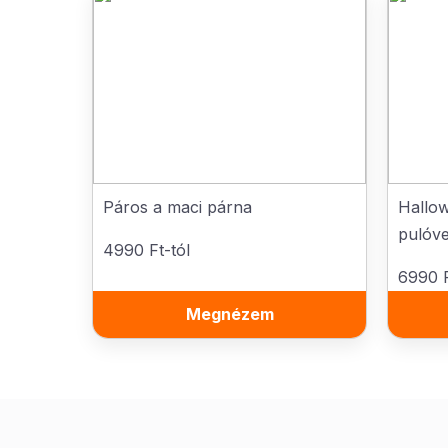
Páros a maci párna
Hallo
pulóv
4990 Ft-tól
6990 F
Megnézem