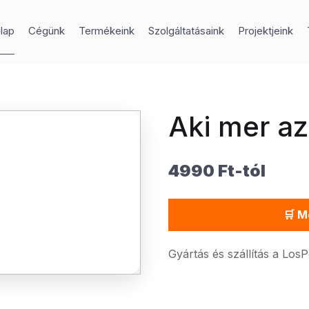
lap
Cégünk
Termékeink
Szolgáltatásaink
Projektjeink
Aki mer az
4990 Ft-tól
🛒 M
Gyártás és szállítás a Los