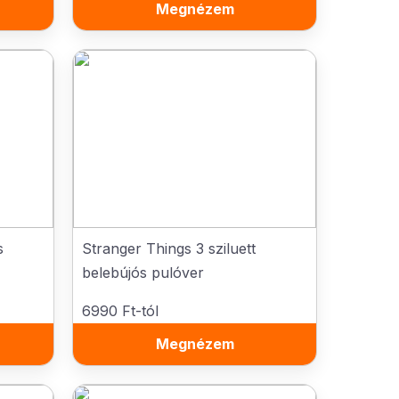
Megnézem
s
Stranger Things 3 sziluett
belebújós pulóver
6990 Ft-tól
Megnézem