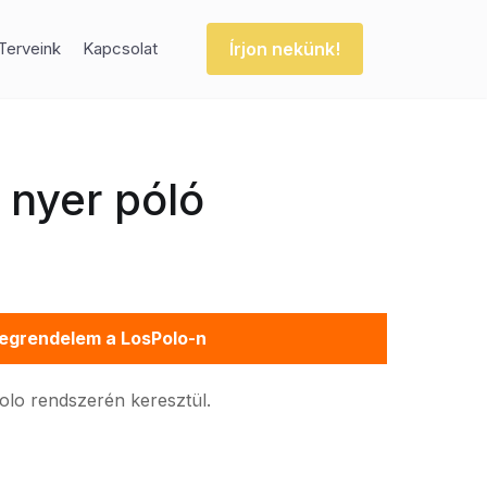
Írjon nekünk!
Terveink
Kapcsolat
 nyer póló
egrendelem a LosPolo-n
Polo rendszerén keresztül.