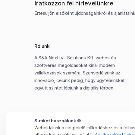
Iratkozzon fel hírlevelünkre
Értesüljön elsőként újdonságainkról és ajánlatainkr
Rólunk
A S&A NextLvL Solutions Kft. webes és
szoftveres megoldásokat kínál modern
vállalkozások számára. Szenvedélyünk az
innováció, célunk pedig, hogy ügyfeleinkkel
együtt szintet lépjünk a digitális térben.
Sütiket használunk 🍪
Weboldalunk a megfelelő működéshez és a felhaszn
©2025 Minden jog fenntartva. S&A NextLvL Solutions
elfogadod a sütik használatát.
Adatkezelési tájéko