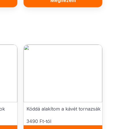
Megnézem
tok
Kóddá alakítom a kávét tornazsák
3490 Ft-tól