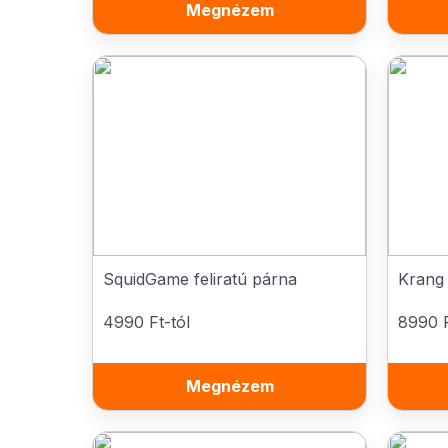
Megnézem
SquidGame feliratú párna
Krang 
4990 Ft-tól
8990 F
Megnézem