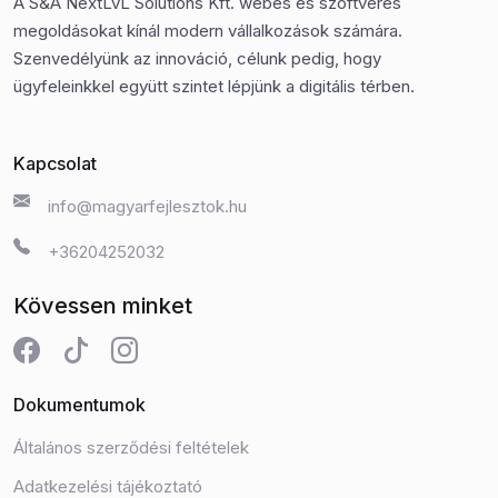
A S&A NextLvL Solutions Kft. webes és szoftveres
megoldásokat kínál modern vállalkozások számára.
Szenvedélyünk az innováció, célunk pedig, hogy
ügyfeleinkkel együtt szintet lépjünk a digitális térben.
Kapcsolat
info@magyarfejlesztok.hu
+36204252032
Kövessen minket
Dokumentumok
Általános szerződési feltételek
Adatkezelési tájékoztató