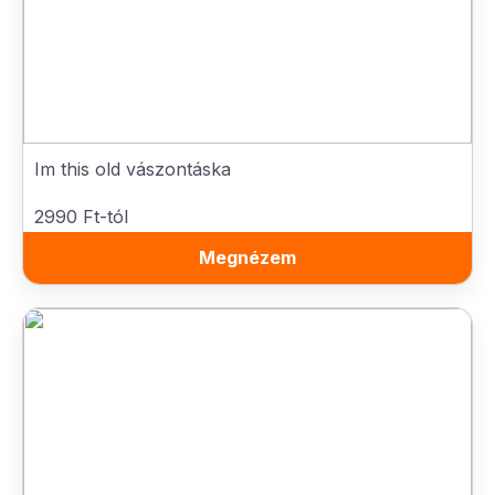
Im this old vászontáska
2990 Ft-tól
Megnézem