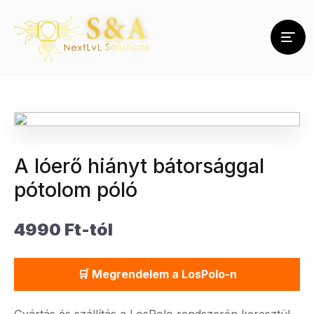
A lóerő hiányt bátorsággal
pótolom póló
4990 Ft-tól
🛒 Megrendelem a LosPolo-n