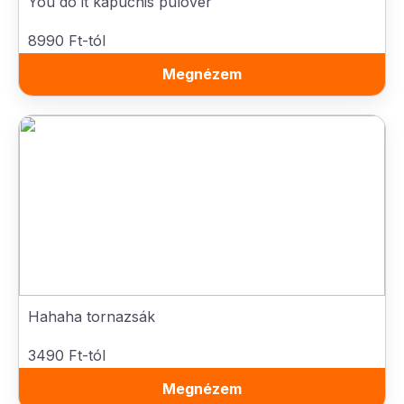
You do it kapucnis pulóver
8990 Ft-tól
Megnézem
Hahaha tornazsák
3490 Ft-tól
Megnézem