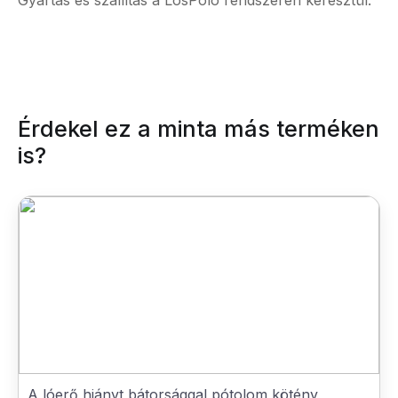
Gyártás és szállítás a LosPolo rendszerén keresztül.
Érdekel ez a minta más terméken
is?
A lóerő hiányt bátorsággal pótolom kötény